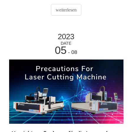
0FF aus, Raycus-Laser, drücken Sie die Taste auf 0FF
und schalten Sie dann den roten Hauptschalter 0FF aus)
weiterlesen
2023
DATE
05
- 08