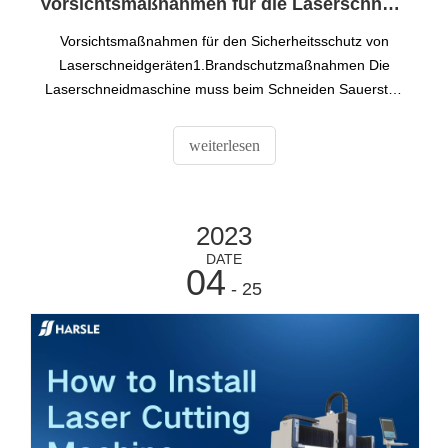
Vorsichtsmaßnahmen für die Laserschneidmaschine
Vorsichtsmaßnahmen für den Sicherheitsschutz von
Laserschneidgeräten1.Brandschutzmaßnahmen Die
Laserschneidmaschine muss beim Schneiden Sauerstoff
verwenden.Im Bereich der Schneidemaschine,
insbesondere in der Nähe der Sauerstoffflasche, sollte
weiterlesen
das Rauchen verboten werden, um versteckte Gefahren
und unnötige Schäden zu vermeiden.
2023
DATE
04
- 25