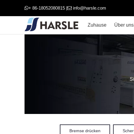
+ 86-18052080815 |
info@harsle.com


Zuhause
Über uns
Si
Bremse drücken
Scher