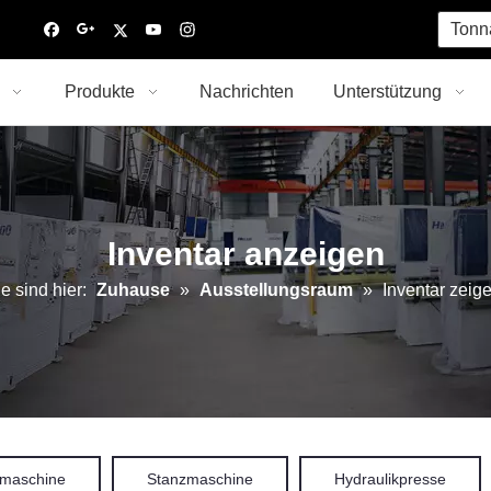
Tonn
Produkte
Nachrichten
Unterstützung
Inventar anzeigen
e sind hier:
Zuhause
»
Ausstellungsraum
»
Inventar zeig
maschine
Stanzmaschine
Hydraulikpresse