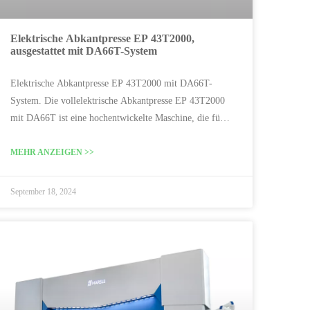
Elektrische Abkantpresse EP 43T2000,
ausgestattet mit DA66T-System
Elektrische Abkantpresse EP 43T2000 mit DA66T-
System. Die vollelektrische Abkantpresse EP 43T2000
mit DA66T ist eine hochentwickelte Maschine, die für
das Präzisionsbiegen und Umformen von Blechen
entwickelt wurde.Hauptmerkmale1. Vollelektrischer
MEHR ANZEIGEN >>
Betrieb: Nutzt elektrische Antriebstechnologie, die
einen hohen Energie-Effekt bietet
September 18, 2024