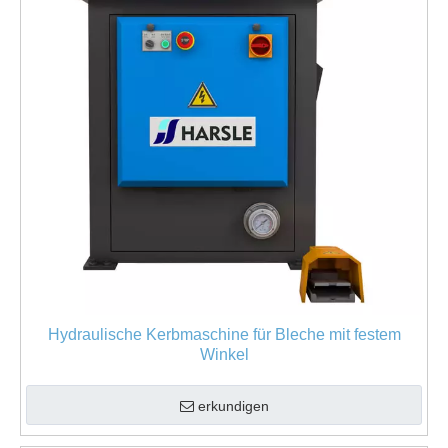
Hydraulische Kerbmaschine für Bleche mit festem
Winkel
erkundigen