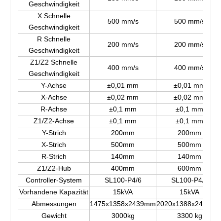
Geschwindigkeit
X Schnelle
500 mm/s
500 mm/s
Geschwindigkeit
R Schnelle
200 mm/s
200 mm/s
Geschwindigkeit
Z1/Z2 Schnelle
400 mm/s
400 mm/s
Geschwindigkeit
Y-Achse
±0,01 mm
±0,01 mm
X-Achse
±0,02 mm
±0,02 mm
R-Achse
±0,1 mm
±0,1 mm
Z1/Z2-Achse
±0,1 mm
±0,1 mm
Y-Strich
200mm
200mm
X-Strich
500mm
500mm
R-Strich
140mm
140mm
Z1/Z2-Hub
400mm
600mm
Controller-System
SL100-P4/6
SL100-P4/6
Vorhandene Kapazität
15kVA
15kVA
Abmessungen
1475x1358x2439mm
2020x1388x2439m
Gewicht
3000kg
3300 kg