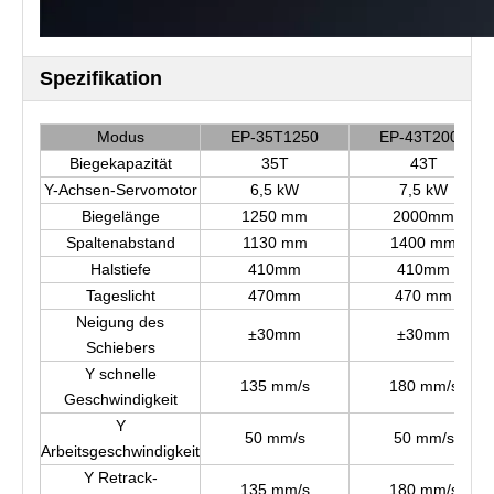
Spezifikation
Modus
EP-35T1250
EP-43T2000
Biegekapazität
35T
43T
Y-Achsen-Servomotor
6,5 kW
7,5 kW
Biegelänge
1250 mm
2000mm
Spaltenabstand
1130 mm
1400 mm
Halstiefe
410mm
410mm
Tageslicht
470mm
470 mm
Neigung des
±30mm
±30mm
Schiebers
Y schnelle
135 mm/s
180 mm/s
Geschwindigkeit
Y
50 mm/s
50 mm/s
Arbeitsgeschwindigkeit
Y Retrack-
135 mm/s
180 mm/s