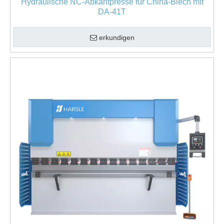
Hydraulische NC-Abkantpresse für China-Blech mit
DA-41T
erkundigen