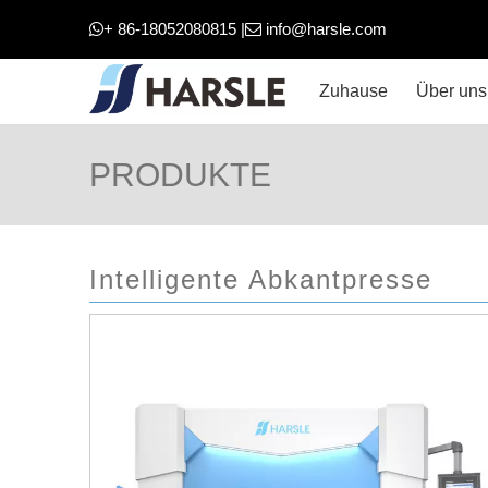
+ 86-18052080815 |
info@harsle.com


Zuhause
Über uns
PRODUKTE
Intelligente Abkantpresse