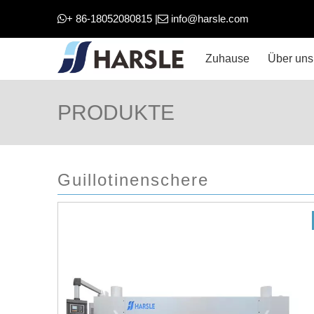
+ 86-18052080815 |
info@harsle.com


Zuhause
Über uns
PRODUKTE
Guillotinenschere