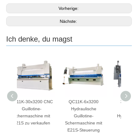
Vorherige:
Nächste:
Ich denke, du magst
0 CNC
QC11K-6x3200
3200 mm CNC-
-
Hydraulische
Guillotine-
Sche
e mit
Guillotine-
Hydraulikschere zu
vorde
aufen
Schermaschine mit
verkaufen
E21S-Steuerung