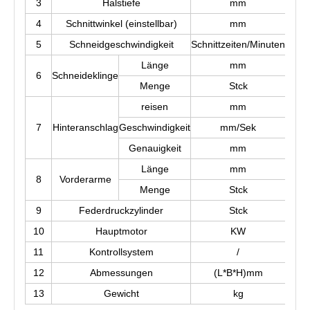
3
Halstiefe
mm
4
Schnittwinkel (einstellbar)
mm
5
Schneidgeschwindigkeit
Schnittzeiten/Minuten
Länge
mm
6
Schneideklinge
Menge
Stck
4(obe
reisen
mm
7
Hinteranschlag
Geschwindigkeit
mm/Sek
Genauigkeit
mm
Länge
mm
8
Vorderarme
Menge
Stck
9
Federdruckzylinder
Stck
10
Hauptmotor
KW
11
Kontrollsystem
/
12
Abmessungen
(L*B*H)mm
4640
13
Gewicht
kg