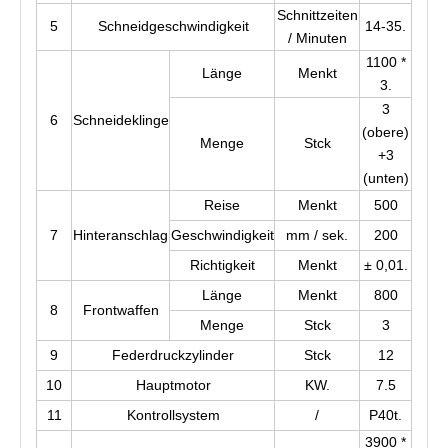
Schnittzeiten
5
Schneidgeschwindigkeit
14-35.
/ Minuten
1100 *
Länge
Menkt
3.
3
6
Schneideklinge
(obere)
Menge
Stck
+3
(unten)
Reise
Menkt
500
7
Hinteranschlag
Geschwindigkeit
mm / sek.
200
Richtigkeit
Menkt
± 0,01.
Länge
Menkt
800
8
Frontwaffen
Menge
Stck
3
9
Federdruckzylinder
Stck
12
10
Hauptmotor
KW.
7.5
11
Kontrollsystem
/
P40t.
3900 *