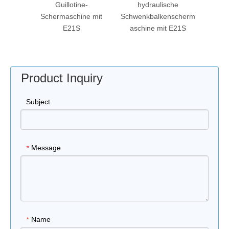
-
Guillotine-
hydraulische
ne,
Schermaschine mit
Schwenkbalkenscherm
aschin
E21S
aschine mit E21S
P40
Product Inquiry
Subject
Message
*
Name
*