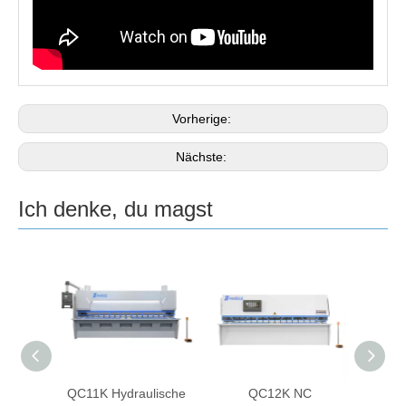
Vorherige:
Nächste:
Ich denke, du magst
sche
QC11K Hydraulische
QC12K NC