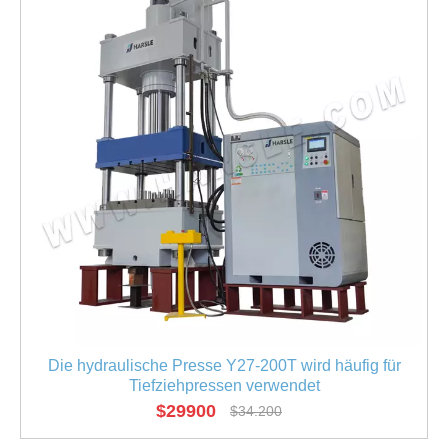
Die hydraulische Presse Y27-200T wird häufig für
Tiefziehpressen verwendet
$
29900
$
34.200