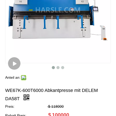
Anteil an:
WE67K-600T6000 Abkantpresse mit DELEM
DA58T
Preis:
$
118000
$
100000
Rabatt Preis: