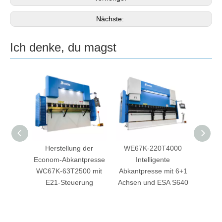
Nächste:
Ich denke, du magst
3200
Herstellung der
WE67K-220T4000
WC6
presse
Econom-Abkantpresse
Intelligente
Abk
A69S-
WC67K-63T2500 mit
Abkantpresse mit 6+1
E310P
g
E21-Steuerung
Achsen und ESA S640