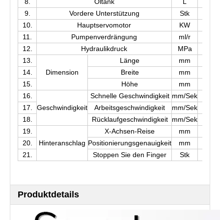
8.
Öltank
L
110
9.
Vordere Unterstützung
Stk
3
10.
Hauptservomotor
KW
55
11.
Pumpenverdrängung
ml/r
80
12.
Hydraulikdruck
MPa
28
13.
Länge
mm
660
14.
Dimension
Breite
mm
235
15.
Höhe
mm
450
16.
Schnelle Geschwindigkeit
mm/Sek
80
17.
Geschwindigkeit
Arbeitsgeschwindigkeit
mm/Sek
0-7
18.
Rücklaufgeschwindigkeit
mm/Sek
70
19.
X-Achsen-Reise
mm
750
20.
Hinteranschlag
Positionierungsgenauigkeit
mm
0.0
21.
Stoppen Sie den Finger
Stk
4
Produktdetails