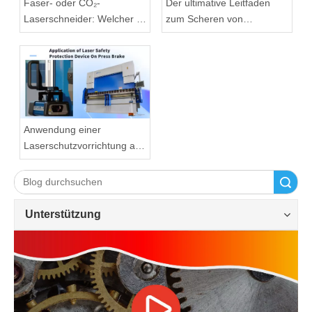
Faser- oder CO₂-
Der ultimative Leitfaden
Laserschneider: Welcher ist
zum Scheren von
geeignet?
Maschinenklingen
Anwendung einer
Laserschutzvorrichtung an
der Abkantpresse
Suche
Unterstützung