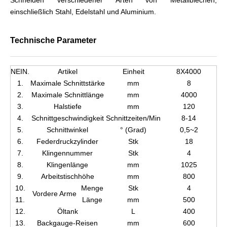
Schneiden verschiedener Arten von Metallblechen,
einschließlich Stahl, Edelstahl und Aluminium.
Technische Parameter
NEIN.
Artikel
Einheit
8X4000
1.
Maximale Schnittstärke
mm
8
2.
Maximale Schnittlänge
mm
4000
3.
Halstiefe
mm
120
4.
Schnittgeschwindigkeit
Schnittzeiten/Min
8-14
5.
Schnittwinkel
° (Grad)
0,5~2
6.
Federdruckzylinder
Stk
18
7.
Klingennummer
Stk
4
8.
Klingenlänge
mm
1025
9.
Arbeitstischhöhe
mm
800
10.
Menge
Stk
4
Vordere Arme
11.
Länge
mm
500
12.
Öltank
L
400
13.
Backgauge-Reisen
mm
600