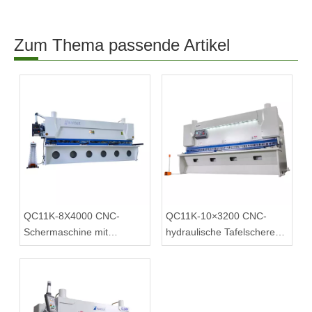
Zum Thema passende Artikel
QC11K-8X4000 CNC-
QC11K-10×3200 CNC-
Schermaschine mit
hydraulische Tafelschere
verbesserter
mit E21S
pneumatischer
Unterstützung