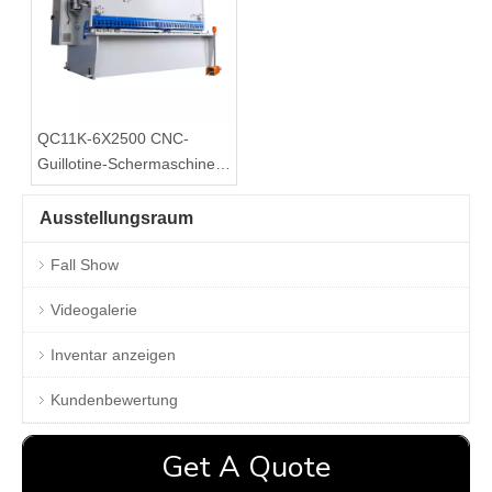
QC11K-6X2500 CNC-
Guillotine-Schermaschine
mit P40-Steuerung
Ausstellungsraum
Fall Show
Videogalerie
Inventar anzeigen
Kundenbewertung
Get A Quote