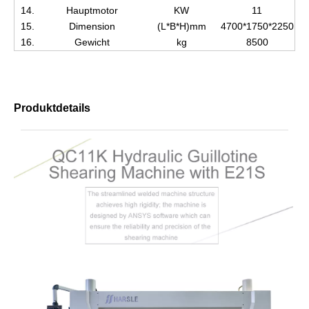
14.
Hauptmotor
KW
11
15.
Dimension
(L*B*H)mm
4700*1750*2250
16.
Gewicht
kg
8500
Produktdetails