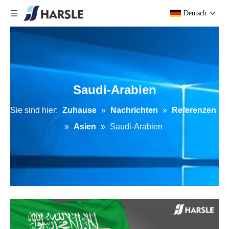
Deutsch
Saudi-Arabien
Sie sind hier:
Zuhause
»
Nachrichten
»
Referenzen
»
Asien
»
Saudi-Arabien