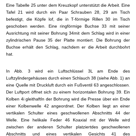
Eine Tabelle 25 unter dem Kreuzkopf unterstützt die Arbeit. Eine
Tafel 21 wird durch ein Paar Schrauben 28, 29 am Tisch
befestigt, die Köpfe lof, die in T-förmige Rillen 30 im Tisch
geschoben werden. Eine ringförmige Buchse 33 mit seiner
Ausrichtung mit seiner Bohrung 34
mit dem Schlag wird in einer
zylindrischen Pause 35 der Platte montiert. Die Bohrung der
Buchse erhält den Schlag, nachdem er die Arbeit durchbohrt
hat.
In Abb. 3 wird ein Luftschlüssel 3L am Ende des
Luftzylindergehäuses durch einen Schlauch 38 (siehe Abb. 1) an
eine Quelle mit Druckluft durch ein Fußventil 63 angeschlossen.
Der Luftport öffnet sich zu einem horizontalen Bohrung 39. Ein
Kolben 4i gleithaft
In der Bohrung wird die Presse über ein Ende
einer Kolbenwelle 42 angeordnet. Der Kolben liegt an einer
vertikalen Schulter eines geschwollenen Abschnitts 44 der
Welle. Eine helikale Feder 46 Koaxial mit der Welle wird
zwischen der anderen Schulter platziert
des geschwollenen
Abschnitts und eines vertikalen Gesichts 41 des