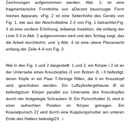
Zeichnungen aufgenommen werden; Abb. 1- ist eine
fragmentarische Fronthöhe von a
Derzeit bevorzugte Form
meines Apparats; v
Fig. 2 ist eine Seitenhöhe des Geräts von
Fig. 1, wie aus der Abschnittslinie 2-2 von Fig. 1 betrachtet;
Fig.
3 ist eine vordere Erhöhung, teilweise Insektion, die entlang der
Linie 3-3 in Abb. 2 aufgenommen wird und den Schlag zeigt, das
die Arbeit durchbohrt; und 'y Abb. 4 ist eine obere Planansicht
entlang der Zeile 4-4 von Fig. 3.
Wie in den Fig. 1 und 2 dargestellt. 1 und 2, ein Körper i 2 ist an
der Unterseite eines Kreuzkopfes i3 von Bolzen i5, i II befestigt,
deren Köpfe in ein Paar T-förmige Rillen, die Ii im Kreuzkopf
sind, geschoben werden. Ein Luftzylindergehäuse i8 ist
befestigt
zum Körper parallel zur Unterseite des Kreuzkopfes
durch vier festgelegte Schrauben i9. Ein Punschhalter 2L wird in
einer aufrechten Position im Körper getragen. Ein
Koaxialpunsch 22 wird durch eine Kupplungsmutter am unteren
Ende des Halters befestigt
23. .i