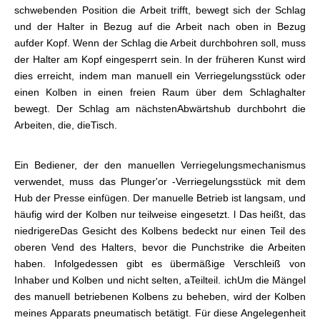
schwebenden Position die Arbeit trifft, bewegt sich der Schlag
und der Halter in Bezug auf die Arbeit nach oben in Bezug
auf
der Kopf. Wenn der Schlag die Arbeit durchbohren soll, muss
der Halter am Kopf eingesperrt sein. In der früheren Kunst wird
dies erreicht, indem man manuell ein Verriegelungsstück oder
einen Kolben in einen freien Raum über dem Schlaghalter
bewegt. Der Schlag am nächsten
Abwärtshub durchbohrt die
Arbeiten, die, die
Tisch.
Ein Bediener, der den manuellen Verriegelungsmechanismus
verwendet, muss das Plunger'or -Verriegelungsstück mit dem
Hub der Presse einfügen. Der manuelle Betrieb ist langsam, und
häufig wird der Kolben nur teilweise eingesetzt. l Das heißt, das
niedrigere
Das Gesicht des Kolbens bedeckt nur einen Teil des
oberen Vend des Halters, bevor die Punchstrike die Arbeiten
haben. Infolgedessen gibt es übermäßige Verschleiß von
Inhaber und Kolben und nicht selten, a
Teilteil. ich
Um die Mängel
des manuell betriebenen Kolbens zu beheben, wird der Kolben
meines Apparats pneumatisch betätigt. Für diese Angelegenheit