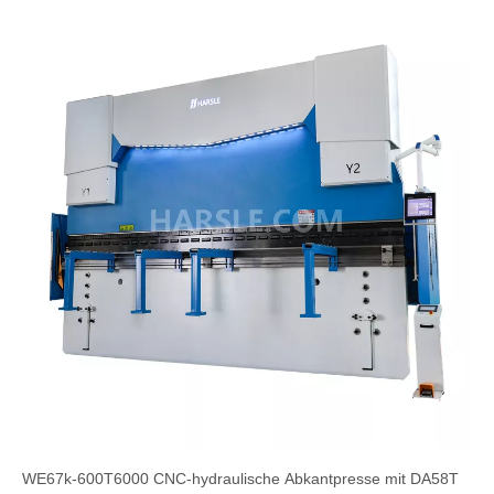
WE67k-600T6000 CNC-hydraulische Abkantpresse mit DA58T