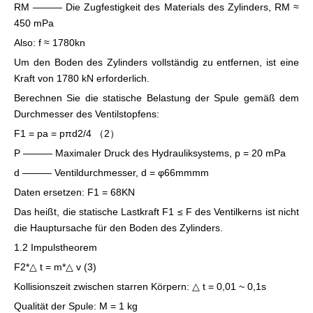
RM ——— Die Zugfestigkeit des Materials des Zylinders, RM ≈
450 mPa
Also: f ≈ 1780kn
Um den Boden des Zylinders vollständig zu entfernen, ist eine
Kraft von 1780 kN erforderlich.
Berechnen Sie die statische Belastung der Spule gemäß dem
Durchmesser des Ventilstopfens:
F1 = pa = pπd2/4 （2）
P ——— Maximaler Druck des Hydrauliksystems, p = 20 mPa
d ——— Ventildurchmesser, d = φ66mmmm
Daten ersetzen: F1 = 68KN
Das heißt, die statische Lastkraft F1 ≤ F des Ventilkerns ist nicht
die Hauptursache für den Boden des Zylinders.
1.2 Impulstheorem
F2*△ t = m*△ v (3)
Kollisionszeit zwischen starren Körpern: △ t = 0,01 ~ 0,1s
Qualität der Spule: M = 1 kg