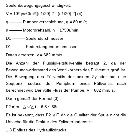
Spulenbewegungsgeschwindigkeit:
V = 10*qn/60/π*[(d1/20) 2 - (d1/20) 2] (4)
q ——— Pumpenverschiebung, q = 80 ml/r;
n ——— Motordrehzahl, n = 1750r/min;
D1 ——— Spulendurchmesser;
D1 ——— Federstangendurchmesser.
Daten ersetzen: v = 682 mm/s
Die Anzahl der Flüssigkeitsfüllventile beträgt 2, da der
Bewegungswiderstand des Ventilkörpers des Füllventils groß ist.
Die Bewegung des Füllventils der beiden Zylinder hat eine
Sequenz, sodass der Pumpkern eines Füllventils nach
berechnet wird Der volle Fluss der Pumpe, V = 682 mm/ s.
Dann gemäß der Formel (3):
F2 = m · △ v/△ t ≈ 6,8 ~ 68n
Es ist bekannt, dass F2 ≤ F, dh die Qualität der Spule nicht die
Ursache für die Fraktur des Zylinderbodens ist.
1.3 Einfluss des Hydraulikdrucks