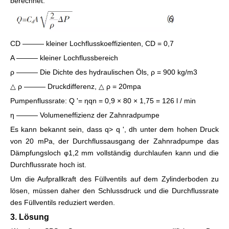
berechnet.
CD ——— kleiner Lochflusskoeffizienten, CD = 0,7
A ——— kleiner Lochflussbereich
ρ ——— Die Dichte des hydraulischen Öls, ρ = 900 kg/m3
△ ρ ——— Druckdifferenz, △ ρ = 20mpa
Pumpenflussrate: Q '= ηqn = 0,9 × 80 × 1,75 = 126 l / min
η ——— Volumeneffizienz der Zahnradpumpe
Es kann bekannt sein, dass q> q ', dh unter dem hohen Druck
von 20 mPa, der Durchflussausgang der Zahnradpumpe das
Dämpfungsloch φ1,2 mm vollständig durchlaufen kann und die
Durchflussrate hoch ist.
Um die Aufprallkraft des Füllventils auf dem Zylinderboden zu
lösen, müssen daher den Schlussdruck und die Durchflussrate
des Füllventils reduziert werden.
3. Lösung