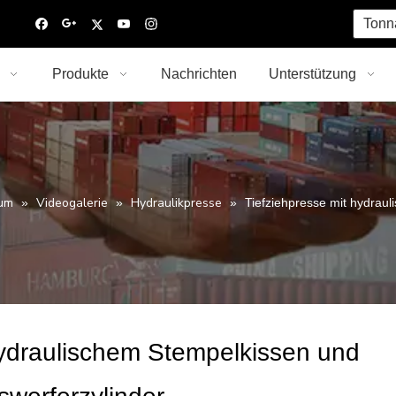
Tonn
Produkte
Nachrichten
Unterstützung
um
Videogalerie
Hydraulikpresse
»
»
»
Tiefziehpresse mit hydrau
hydraulischem Stempelkissen und