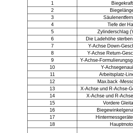
1
Biegekraft
2
Biegeläng
3
Säulenentfer
4
Tiefe der Ha
5
Zylinderschlag (
6
Die Ladehöhe sterben 
7
Y-Achse Down-Gesch
8
Y-Achse Return-Gesc
9
Y-Achse-Formulierungsg
10
Y-Achsegenaui
11
Arbeitsplatz-Lin
12
Max.back -Messd
13
X-Achse und R-Achse-Ge
14
X-Achse und R-Achse
15
Vordere Gleit
16
Biegewinkelgena
17
Hintermessgeräte
18
Hauptmoto