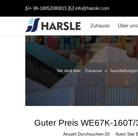
+ 86-18052080815 |
info@harsle.com


Zuhause
Über uns
Zuhause
Ausstellungs
Sie sind hier:
»
Guter Preis WE67K-160T/
Anzahl Durchsuchen:
20
Autor:Site E