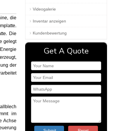
Videogalerie
ine, die
Inventar anzeigen
mplatte.
Kundenbewertung
tte. Die
e gelegt
Get A Quote
 Energie
erzeugt,
dung der
arbeitet
allblech
immt im
ie Achse
teuerung
Submit
Reset