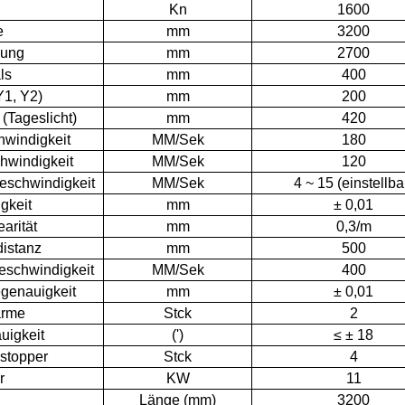
Kn
1600
e
mm
3200
nung
mm
2700
ls
mm
400
Y1, Y2)
mm
200
(Tageslicht)
mm
420
windigkeit
MM/Sek
180
hwindigkeit
MM/Sek
120
eschwindigkeit
MM/Sek
4 ~ 15 (einstellba
gkeit
mm
± 0,01
earität
mm
0,3/m
istanz
mm
500
schwindigkeit
MM/Sek
400
genauigkeit
mm
± 0,01
arme
Stck
2
uigkeit
(')
≤ ± 18
stopper
Stck
4
r
KW
11
Länge (mm)
3200