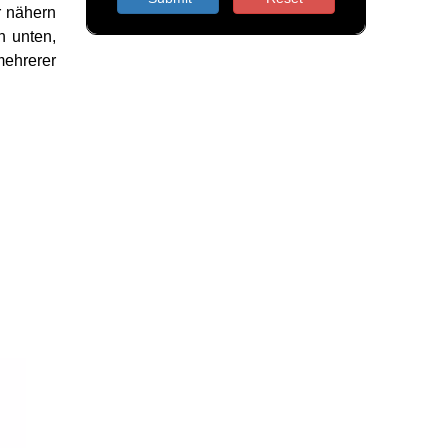
r nähern
h unten,
mehrerer