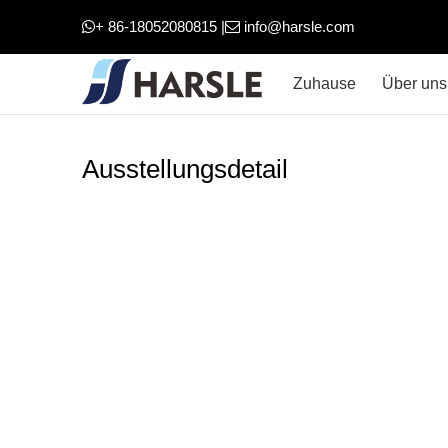
+ 86-18052080815 |
info@harsle.com


Zuhause
Über uns
Ausstellungsdetail