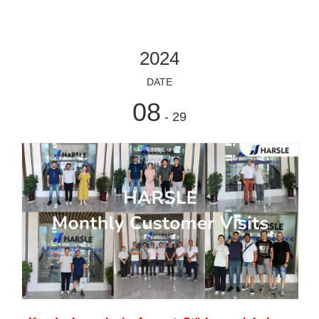
2024
DATE
08
- 29