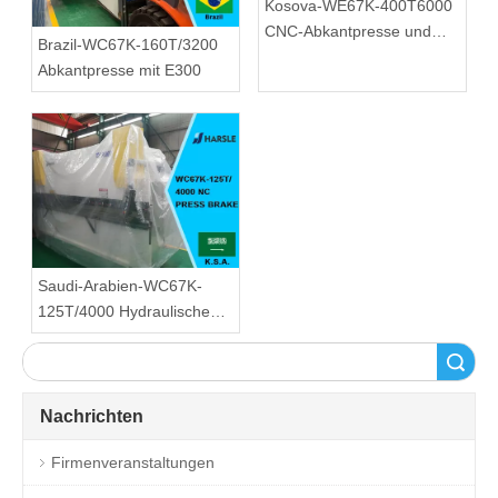
Kosova-WE67K-400T6000
CNC-Abkantpresse und
Brazil-WC67K-160T/3200
W12-12x4000 CNC-
Abkantpresse mit E300
Vierwalzmaschine
Saudi-Arabien-WC67K-
125T/4000 Hydraulische
Biegemaschine
Suche
Nachrichten
Firmenveranstaltungen