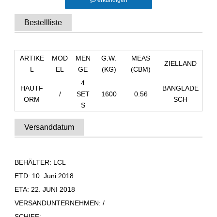
erkundigen
Bestellliste
ARTIKE
MOD
MEN
G.W.
MEAS
ZIELLAND
L
EL
GE
(KG)
(CBM)
4
HAUTF
BANGLADE
/
SET
1600
0.56
ORM
SCH
S
Versanddatum
BEHÄLTER: LCL
ETD: 10. Juni 2018
ETA: 22. JUNI 2018
VERSANDUNTERNEHMEN: /
SCHIFF: