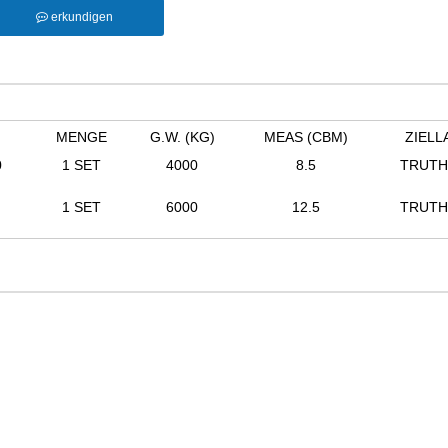
erkundigen
MENGE
G.W. (KG)
MEAS (CBM)
ZIELL
0
1 SET
4000
8.5
TRUT
1 SET
6000
12.5
TRUT