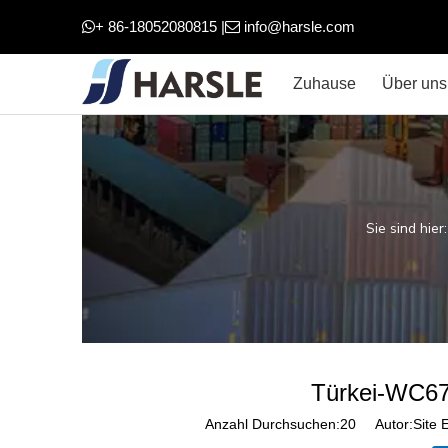
+ 86-18052080815 |
info@harsle.com


Zuhause
Über uns
Sie sind hier:
Türkei-WC67
Anzahl Durchsuchen:
20
Autor:Site E